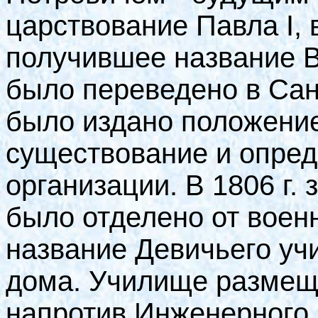
царствование Павла
I
, 
получившее название В
было переведено в Санк
было издано положение
существование и опред
организации. В 1806 г.
было отделено от воен
название Девичьего уч
дома. Училище размещ
напротив Инженерного за