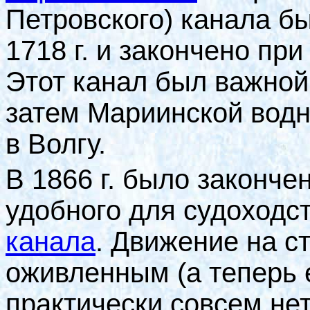
Петровского) канала б
1718 г. и закончено при
Этот канал был важной
затем Мариинской водн
в Волгу.
В 1866 г. было законче
удобного для судоходс
канала
. Движение на с
оживленным (а теперь е
практически совсем нет