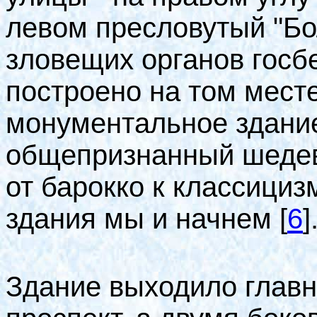
левом пресловутый "Бо
зловещих органов
госб
построено на том месте,
монументальное здание
общепризнанный шедев
от барокко к классициз
здания мы и начнем
[
6
]
Здание выходило глав