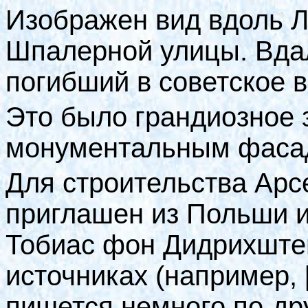
Изображен вид вдоль Л
Шпалерной улицы. Вд
погибший в советское 
Это было грандиозное 
монументальным фаса
Для строительства Арсе
приглашен из Польши 
Тобиас фон Дидрихшт
источниках (например,
пишется немного по-др