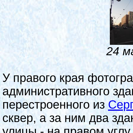
24 м
У правого края фотогра
административного зда
перестроенного из
Серг
сквер, а за ним два зд
улицы - на правом углу