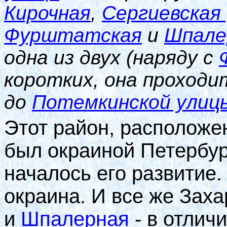
Кирочная
,
Сергиевская 
Фурштатская
и
Шпале
одна из двух (наряду с
коротких, она проход
до
Потемкинской улиц
Этот район, располож
был окраиной Петербу
началось его развитие.
окраина. И все же Заха
и
Шпалерная
- в отлич