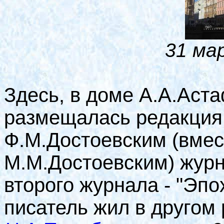
31 ма
Здесь, в доме А.А.Аста
размещалась редакция
Ф.М.Достоевским (вмес
М.М.Достоевским) журн
второго журнала - "Эп
писатель жил в другом