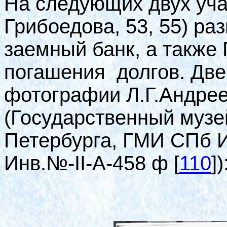
На следующих двух учас
Грибоедова, 53, 55) р
заемный банк, а также
погашения долгов. Две
фотографии Л.Г.Андреев
(Государственный музе
Петербурга, ГМИ СПб И
Инв.№-II-А-458 ф
[
110
]
)