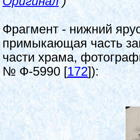
Оригинал
)
Фрагмент - нижний яру
примыкающая часть за
части храма, фотографи
№ Ф-5990
[
172
]
):