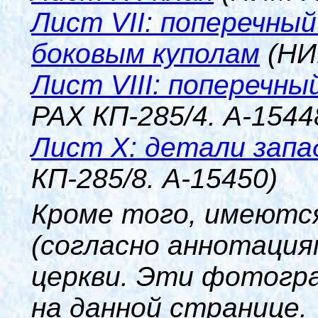
Лист
VII
: поперечный
боковым куполам
(НИ
Лист
VIII
: поперечны
РАХ КП-285/4. А-1544
Лист
X
: детали зап
КП-285/8. А-15450)
Кроме того, имеютс
(согласно аннотация
церкви. Эти фотогр
на данной странице.