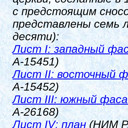
с предстоящим снос
представлены семь л
десяти):
Лист
I
: западный фа
А-15451)
Лист
II
: восточный 
А-15452)
Лист
III
: южный фаса
А-26168)
Лист
IV
: план
(НИМ РА