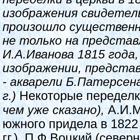
изображения свидетел
произошло существенн
не только на представ
И.А.Иванова 1815 года,
изображении, предста
- акварели Б.Патерсен
Некоторые переделк
г.)
А.И.
чем уже сказано),
южного придела в 1822 г
гг.), П.Ф.Воцкий (севе