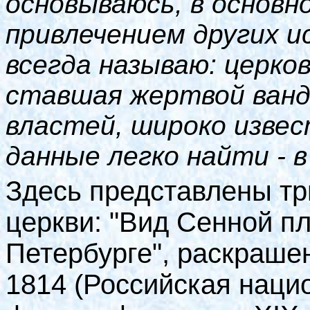
основываюсь, в основн
привлечением других и
всегда называю: церко
ставшая жертвой ванд
властей, широко изве
данные легко найти - в
Здесь представлены тр
церкви: "Вид Сенной п
Петербурге", раскраше
1814 (Российская наци