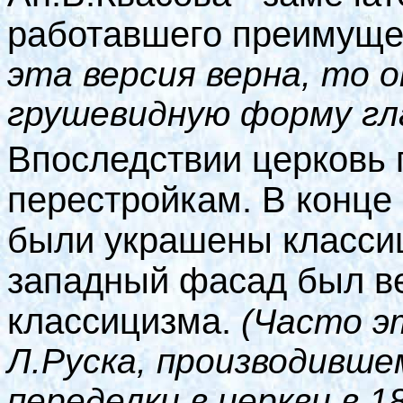
работавшего преимуще
эта версия верна, то 
грушевидную форму гла
Впоследствии церковь
перестройкам. В конце
были украшены классиц
западный фасад был ве
классицизма.
(Часто э
Л.Руска, производивш
переделки в церкви в 1