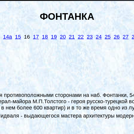
ФОНТАНКА
14
а
15
16
17
18
19
20
21
22
23
24
25
26
27
я противоположными сторонами на наб. Фонтанки, 5
ал-майора М.П.Толстого - героя русско-турецкой вой
в нем более 600 квартир) и в то же время одно из 
И.Лидваля - выдающегося мастера архитектуры модер