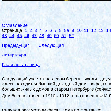
Оглавление
Страница
1
2
3
4
5
6
7
8
8а
9
10
11
12
13
14
43
44
45
46
47
48
49
50
51
52
Предыдущая
Следующая
Литература
Главная страница
Следующий участок на левом берегу выходит двум
Здесь находится бывший доходный дом графа, генер
больших жилых домов в старом Петербурге (сейчас 
Дом был построен в 1910 - 1912 гг. по проекту Ф.
Сначала рассмотрим фасад дома по Фонтанке: