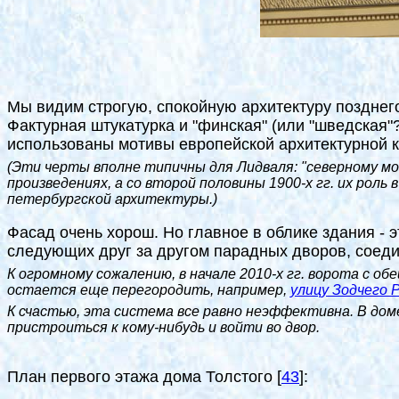
Мы видим строгую, спокойную архитектуру позднего
Фактурная штукатурка и "финская" (или "шведская
использованы мотивы европейской архитектурной кл
(Эти черты вполне типичны для Лидваля: "северному м
произведениях, а со второй половины 1900-х гг. их рол
петербургской архитектуры.)
Фасад очень хорош. Но главное в облике здания - 
следующих друг за другом парадных дворов, соед
К огромному сожалению, в начале 2010-х гг. ворота с об
остается еще перегородить, например,
улицу Зодчего 
К счастью, эта система все равно неэффективна. В дом
пристроиться к кому-нибудь и войти во двор.
План первого этажа дома Толстого
[
43
]
: