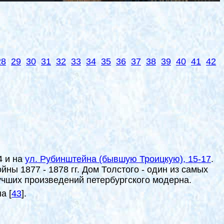
28
29
30
31
32
33
34
35
36
37
38
39
40
41
42
4 и на
ул. Рубинштейна (бывшую Троицкую), 15-17
.
ны 1877 - 1878 гг. Дом Толстого - один из самых
лучших произведений петербургского модерна.
на
[
43
]
.