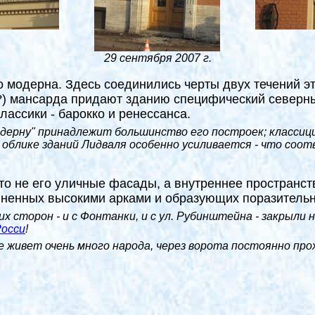
29 сентября 2007 г.
 модерна. Здесь соединились черты двух течений эт
"?) мансарда придают зданию специфический северны
ассики - барокко и ренессанса.
одерну" принадлежит большинство его построек; классиц
ь в облике зданий Лидваля особенно усиливается - что с
это не его уличные фасады, а внутреннее пространст
иненных высокими арками и образующих поразительн
еих сторон - и с Фонтанки, и с ул. Рубинштейна - закрыл
Росси
!
е живет очень много народа, через ворота постоянно пр