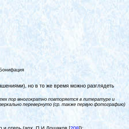
о Бонифация
шениями), но в то же время можно разглядеть
с тех пор многократно повторяется в литературе и
о зеркально перевернуто (ср. также первую фотографию)
р и отель (арх. П.И.Лошаков
[
208
]
):