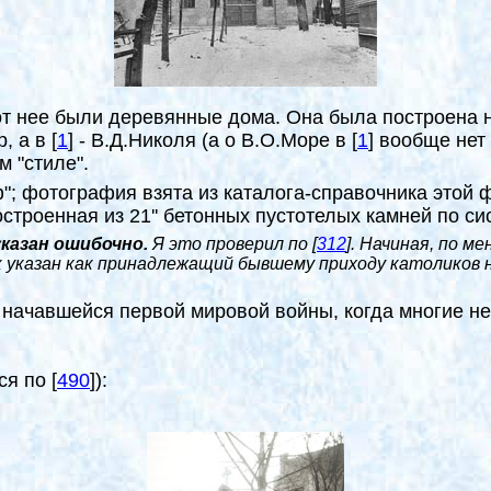
от нее были деревянные дома. Она была построена н
, а в
[
1
]
- В.Д.Николя (а о В.О.Море в
[
1
]
вообще нет
м "стиле".
; фотография взята из каталога-справочника этой 
остроенная из 21'' бетонных пустотелых камней по 
указан ошибочно.
Я это проверил по
[
312
]
. Начиная, по ме
ок указан как принадлежащий бывшему приходу католиков н
а начавшейся первой мировой войны, когда многие н
ся по
[
490
]
):