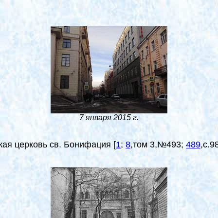
7 января 2015 г.
ская церковь св. Бонифация
[
1
;
8
,том 3,№493;
489
,с.9