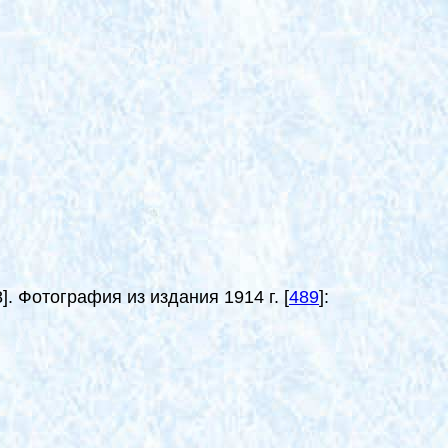
8
]
. Фотография из издания
1
914 г.
[
489
]
: