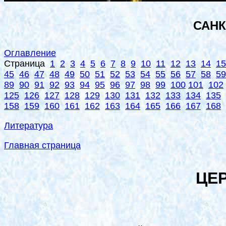
САНК
Оглавление
Страница
1
2
3
4
5
6
7
8
9
10
11
12
13
14
15
45
46
47
48
49
50
51
52
53
54
55
56
57
58
59
89
90
91
92
93
94
95
96
97
98
99
100
101
102
125
126
127
128
129
130
131
132
133
134
135
158
159
160
161
162
163
164
165
166
167
168
Литература
Главная страница
ЦЕР