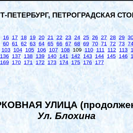
Т-ПЕТЕРБУРГ, ПЕТРОГРАДСКАЯ СТ
16
17
18
19
20
21
22
23
24
25
26
27
28
29
3
60
61
62
63
64
65
66
67
68
69
70
71
72
73
7
103
104
105
106
107
108
109
110
111
112
113
136
137
138
139
140
141
142
143
144
145
146
169
170
171
172
173
174
175
176
177
КОВНАЯ УЛИЦА (продолже
Ул. Блохина