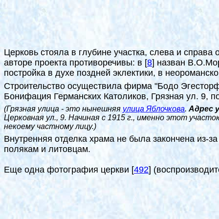
Церковь стояла в глубине участка, слева и справа 
авторе проекта противоречивы: в
[
8
]
назван В.О.Мор
постройка в духе поздней эклектики, в неороманско
Строительство осуществила фирма "Бодо Эгесторф"
Бонифация Германских Католиков, Грязная ул. 9, п
(Грязная улица - это нынешняя
улица Яблочкова
.
Адрес 
Церковная ул., 9. Начиная с 1915 г., именно этот участ
некоему частному лицу.)
Внутренняя отделка храма не была закончена из-з
полякам и литовцам.
Еще одна фотография церкви
[
492
]
(воспроизводит