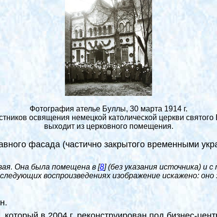
Фотография ателье Буллы, 30 марта 1914 г.
стников освящения немецкой католической церкви святог
выходит из церковного помещения.
авного фасада (частично закрытого временными укра
вая. Она была помещена в
[
8
]
(без указания источника) и 
последующих воспроизведениях изображение искажено: он
н.
 который в 2004 г. реконструирован под бизнес-цент