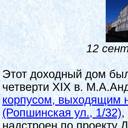
12 сент
Этот доходный дом был
четверти
XIX
в. М.А.А
корпусом, выходящим н
(Ропшинская ул., 1/32)
,
надстроен по проекту 