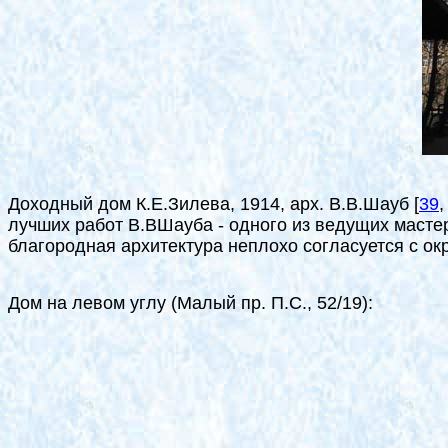
Доходный дом К.Е.Зилева, 1914, арх. В.В.Шауб
[
39
,
лучших работ В.ВШауба - одного из ведущих мастер
благородная архитектура неплохо согласуется с о
Дом на левом углу (Малый пр. П.С., 52/19):