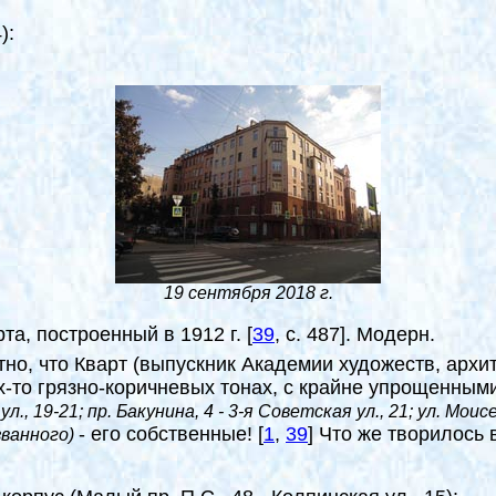
):
19 сентября 2018 г.
та, построенный в 1912 г.
[
39
, с. 487
]
. Модерн.
тно, что Кварт (выпускник Академии художеств, архи
х-то грязно-коричневых тонах, с крайне упрощенными
л., 19-21; пр. Бакунина, 4 - 3-я Советская ул., 21; ул. Моисе
- его собственные!
[
1
,
39
]
Что же творилось в
званного)