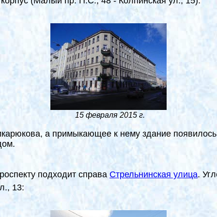
рпус (Малый пр. П.С., 48 - Колпинская ул., 15):
15 февраля 2015 г.
Бикарюкова, а примыкающее к нему здание появилось 
дом.
проспекту подходит справа
Стрельнинская улица
. Уг
., 13: