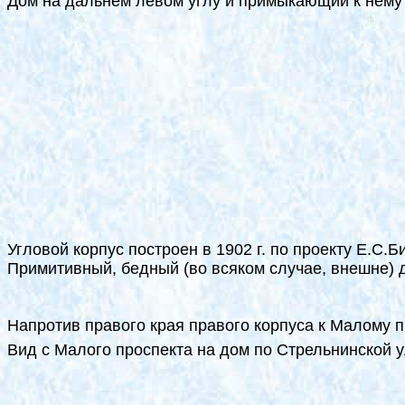
Дом на дальнем левом углу и примыкающий к нему ко
Угловой корпус построен в 1902 г. по проекту Е.С.
Примитивный, бедный (во всяком случае, внешне) 
Напротив правого края правого корпуса к Малому 
Вид с Малого проспекта на дом по Стрельнинской ул