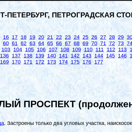
Т-ПЕТЕРБУРГ, ПЕТРОГРАДСКАЯ СТ
16
17
18
19
20
21
22
23
24
25
26
27
28
29
3
60
61
62
63
64
65
66
67
68
69
70
71
72
73
7
103
104
105
106
107
108
109
110
111
112
113
136
137
138
139
140
141
142
143
144
145
146
169
170
171
172
173
174
175
176
177
ЛЫЙ ПРОСПЕКТ (продолжен
ца
. Застроены только два угловых участка, наискосо