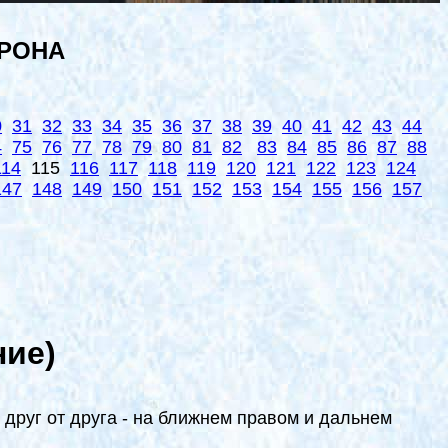
ОРОНА
0
31
32
33
34
35
36
37
38
39
40
41
42
43
44
4
75
76
77
78
79
80
81
82
83
84
85
86
87
88
114
115
116
117
118
119
120
121
122
123
124
147
148
149
150
151
152
153
154
155
156
157
ие)
к друг от друга - на ближнем правом и дальнем