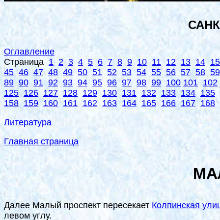
САНК
Оглавление
Страница
1
2
3
4
5
6
7
8
9
10
11
12
13
14
15
45
46
47
48
49
50
51
52
53
54
55
56
57
58
59
89
90
91
92
93
94
95
96
97
98
99
100
101
102
125
126
127
128
129
130
131
132
133
134
135
158
159
160
161
162
163
164
165
166
167
168
Литература
Главная страница
МА
Далее Малый проспект пересекает
Колпинская ули
левом углу.