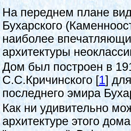
На переднем плане ви
Бухарского (Каменноостр
наиболее впечатляющи
архитектуры неокласси
Дом был построен в 1913
С.С.Кричинского
[
1
]
для
последнего эмира Бухары
Как ни удивительно мож
архитектуре этого дом