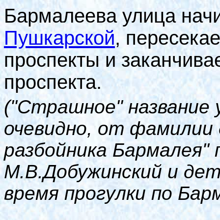
Бармалеева улица нач
Пушкарской
, пересека
проспекты и заканчива
проспекта.
("Страшное" название 
очевидно, от фамилии 
разбойника Бармалея" 
М.В.Добужинский и дет
время прогулки по Бар