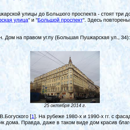
карской улицы до Большого проспекта - стоят три д
ская улица
" и "
Большой проспект
". Здесь повторен
н. Дом на правом углу (Большая Пушкарская ул., 34):
25 октября 2014 г.
.В.Богуского
[
1
]
. На рубеже 1980-х и 1990-х гг. с фа
лик дома. Правда, даже в таком виде дом красив бл