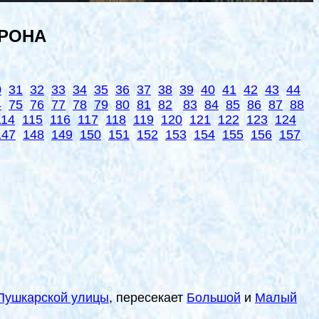
ОРОНА
0
31
32
33
34
35
36
37
38
39
40
41
42
43
44
4
75
76
77
78
79
80
81
82
83
84
85
86
87
88
114
115
116
117
118
119
120
121
122
123
124
147
148
149
150
151
152
153
154
155
156
157
Пушкарской улицы
, пересекает
Большой
и
Малый