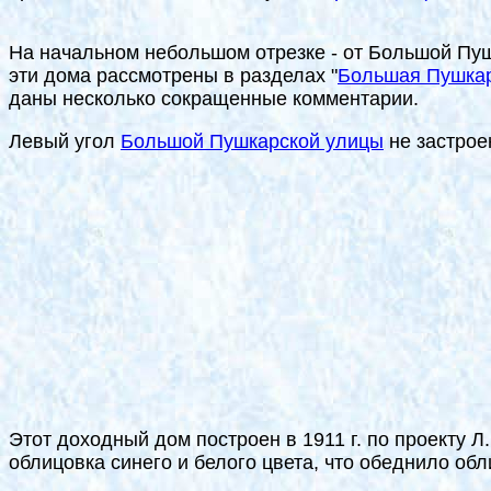
На начальном небольшом отрезке - от Большой Пуш
эти дома рассмотрены в разделах "
Большая Пушкар
даны несколько сокращенные комментарии.
Левый угол
Большой Пушкарской улицы
не за
c
трое
Этот доходный дом построен в 1911 г. по проекту Л
облицовка синего и белого цвета, что обеднило об