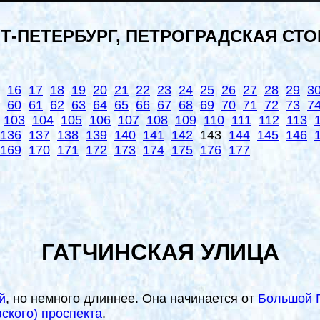
Т-ПЕТЕРБУРГ, ПЕТРОГРАДСКАЯ СТ
16
17
18
19
20
21
22
23
24
25
26
27
28
29
3
60
61
62
63
64
65
66
67
68
69
70
71
72
73
7
103
104
105
106
107
108
109
110
111
112
113
136
137
138
139
140
141
142
143
144
145
146
169
170
171
172
173
174
175
176
177
ГАТЧИНСКАЯ УЛИЦА
й
, но немного длиннее. Она начинается от
Большой 
ского) проспекта
.