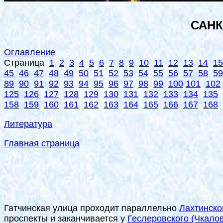
САНК
Оглавление
Страница
1
2
3
4
5
6
7
8
9
10
11
12
13
14
15
45
46
47
48
49
50
51
52
53
54
55
56
57
58
59
89
90
91
92
93
94
95
96
97
98
99
100
101
102
125
126
127
128
129
130
131
132
133
134
135
158
159
160
161
162
163
164
165
166
167
168
Литература
Главная страница
Гатчинская улица проходит параллельно
Лахтинско
проспекты и заканчивается у
Геслеровского (Чкалов