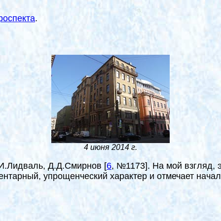
роспекта
.
4 июня 2014 г.
Ф.И.Лидваль, Д.Д.Смирнов
[
6
, №1173
]
. На мой взгляд,
ентарный, упрощенческий характер и отмечает начало